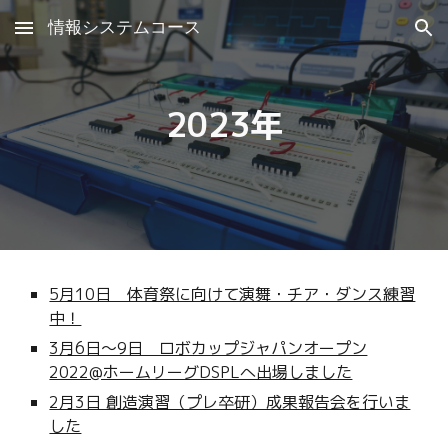
情報システムコース
Skip to main content
Skip to navigation
2023年
5月10日 体育祭に向けて演舞・チア・ダンス練習
中！
3月6日～9日 ロボカップジャパンオープン
2022@ホームリーグDSPLへ出場しました
2月3日 創造演習（プレ卒研）成果報告会を行いま
した